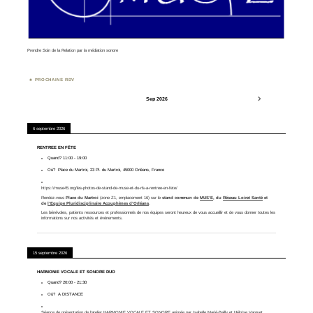
Prendre Soin de la Relation par la médiation sonore
PROCHAINS RDV
Sep 2026
6 septembre 2026
RENTREE EN FÊTE
Quand?
11:00
-
19:00
Où?
Place du Martroi, 23 Pl. du Martroi, 45000 Orléans, France
https://muse45.org/les-photos-de-stand-de-muse-et-du-rls-a-rentree-en-fete/
Rendez-vous
Place du Martroi
(zone Z1, emplacement 16) sur le
stand commun de
MUS’E
, du
Réseau Loiret Santé
et
de
l’Equipe Pluridisciplinaire Acouphènes d’Orléans
.
Les bénévoles, patients ressources et professionnels de nos équipes seront heureux de vous accueillir et de vous donner toutes les
informations sur nos activités et évènements.
15 septembre 2026
HARMONIE VOCALE ET SONORE DUO
Quand?
20:00
-
21:30
Où?
A DISTANCE
Séance de présentation de l'atelier
HARMONIE VOCALE ET SONORE
animée par Isabelle Marié-Bailly et Héloïse Varquet.