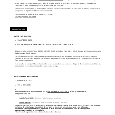
Atelier collectif d’accompagnement des troubles de l’audition et de la communication : acouphènes invalidants, hyperacousie,
misophonie, surdité, troubles de l’élocution, aphasie, dysarthrie, dysphonie…
Il favorise l’ouverture de l’écoute émotionnelle et corporelle, afin de ” bien s’entendre avec soi et avec les autres”, d'”apprivoiser les
acouphènes” et d’ajuster la relation à son environnement.
Lien permanent de visioconférence :
MUS'E A DISTANCE
Inscription-paiement sur YAPLA
18 septembre 2026
CORPS VOIX EN EVEIL
Quand?
10:00
-
11:30
Où?
Centre animation sociale Dauphine, 2 Rue des Tulipes, 45100 Orléans, France
Séance de présentation de l'atelier
CORPS VOIX EN EVEIL
par Isabelle Marié-Bailly, Sylvain Guipaud qui l'animent en alternance
également avec Coralie Durand.
Les 2 ateliers Eveil Vocal et Eveil Corporel proposent des expérimentations sensorielles, à la recherche de l’aisance vocale et
gestuelle, en lien avec notre humeur et nos émotions, dans toutes situations professionnelles ou pour le simple plaisir des sons et
de la liberté d’expressions !
Il est possible de participer à l'un ou l'autre atelier ou aux deux ateliers. Les séances de chaque fin de trimestre réunissent tous les
participants et intervenants et se concluent par un repas partagé.
JUSTE CHANTER JUSTE PARLER
Quand?
20:00
-
21:30
Où?
A DISTANCE
Atelier bimensuel
en visioconférence sur le
lien jitsi MUS’E A DISTANCE
, animé en alternance et
complémentarité
par
:
Isabelle Marié-Bailly
,
phoniatre, musicothérapeute, chanteuse
Héloïse Varquet
, psychologue clinicienne, musicothérapeute, chanteuse
Rendez-vous ludiques, créatifs et bienveillants autour de la voix parlée et chantée, dont chaque séance se construit sur le moment
en fonction de l’état physique et psychique, de vos goûts et désirs, quel que soit votre niveau vocal et langagier.
Pour toute personne désireuse de jouer avec sa voix, fluidifier son expression orale et développer sa
communication verbale et non verbale.
https://muse45.org/activites/mus-a-distance/juste-chanter-a-distance/