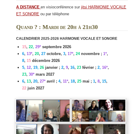
A DISTANCE
en visioconférence sur
jitsi HARMONIE VOCALE
ET SONORE
ou par téléphone
Quand ? : Mardi de 20h à 21h30
CALENDRIER 2025-2026 HARMONIE VOCALE ET SONORE
15
,
22,
29*
septembre
2026
6
,
13*
,
20
,
27
octobre,
3
,
17*
,
24
novembre ;
1*
,
8
,
15
décembre
2026
5,
12
, 19,
26
janvier ;
2
,
9
,
16
,
23
février ;
2,
16*
,
23
,
30*
mars 2027
6
,
13
,
20
,
27*
avril ;
4
,
11*
,
18
,
25
mai ;
1
,
8
,
15
,
22
juin
2027