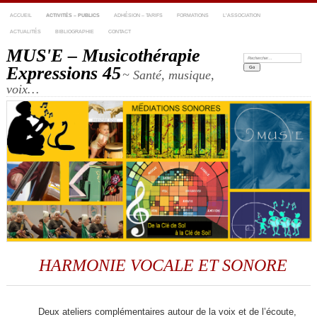
ACCUEIL
ACTIVITÉS – PUBLICS
ADHÉSION – TARIFS
FORMATIONS
L’ASSOCIATION
ACTUALITÉS
BIBLIOGRAPHIE
CONTACT
MUS'E – Musicothérapie
Recherche:
Expressions 45
~ Santé, musique,
voix…
HARMONIE VOCALE ET SONORE
Deux ateliers complémentaires autour de la voix et de l’écoute,