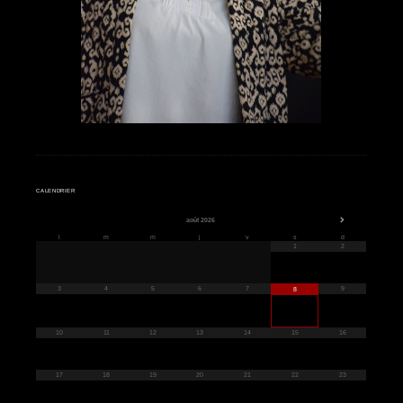
Impromptu 2025 "Voyages"
Isabelle chante
CALENDRIER
août
2026
l
m
m
j
v
s
d
1
2
3
4
5
6
7
9
8
10
11
12
13
14
15
16
17
18
19
20
21
22
23