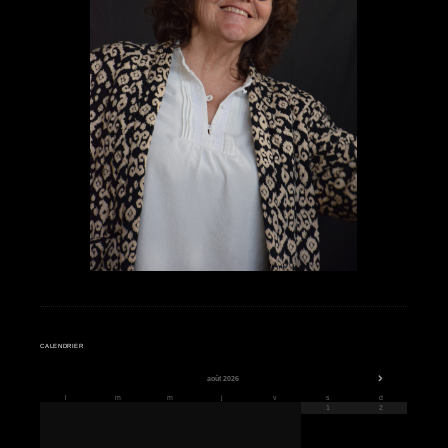
Impromptu 2025 "Voyages"
Isabelle chante
CALENDRIER
août
2026
l
m
m
j
v
s
d
1
2