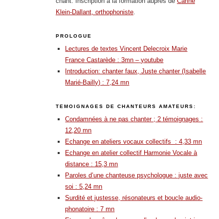
chant. Inscription à la formation auprès de
Carine
Klein-Dallant, orthophoniste
.
PROLOGUE
Lectures de textes Vincent Delecroix Marie
France Castarède : 3mn –
youtube
Introduction: chanter faux, Juste chanter (Isabelle
Marié-Bailly) : 7,24 mn
TEMOIGNAGES DE CHANTEURS AMATEURS:
Condamnées à ne pas chanter ; 2 témoignages :
12,20 mn
Echange en ateliers vocaux collectifs : 4,33 mn
Echange en atelier collectif Harmonie Vocale à
distance : 15,3 mn
Paroles d’une chanteuse psychologue : juste avec
soi : 5,24 mn
Surdité et justesse, résonateurs et boucle audio-
phonatoire : 7 mn