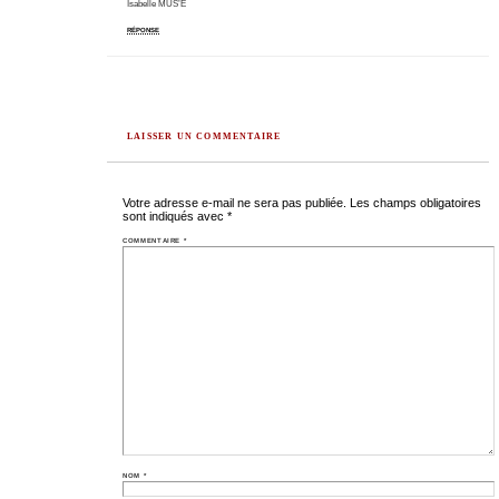
Isabelle MUS’E
RÉPONSE
LAISSER UN COMMENTAIRE
Votre adresse e-mail ne sera pas publiée.
Les champs obligatoires
sont indiqués avec
*
COMMENTAIRE
*
NOM
*