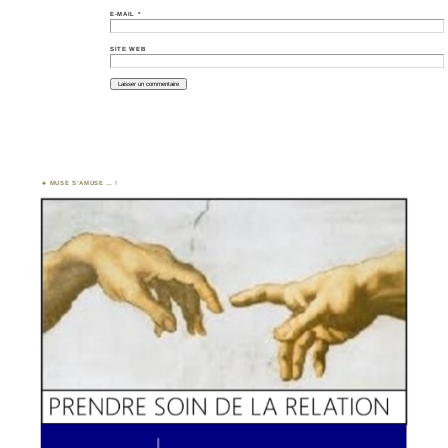
E-MAIL
*
SITE WEB
MUSE S’AMUSE … !