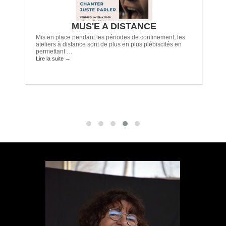
-
MUS'E A DISTANCE
Mis en place pendant les périodes de confinement, les
ateliers à distance sont de plus en plus plébiscités en
permettant …
Lire la suite
→