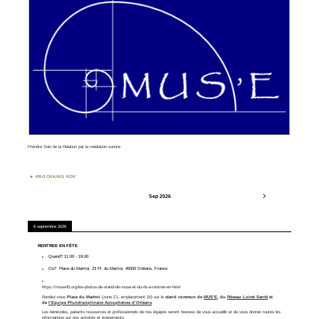
Prendre Soin de la Relation par la médiation sonore
PROCHAINS RDV
Sep 2026
6 septembre 2026
RENTREE EN FÊTE
Quand?
11:00
-
19:00
Où?
Place du Martroi, 23 Pl. du Martroi, 45000 Orléans, France
https://muse45.org/les-photos-de-stand-de-muse-et-du-rls-a-rentree-en-fete/
Rendez-vous
Place du Martroi
(zone Z1, emplacement 16) sur le
stand commun de
MUS’E
, du
Réseau Loiret Santé
et
de
l’Equipe Pluridisciplinaire Acouphènes d’Orléans
.
Les bénévoles, patients ressources et professionnels de nos équipes seront heureux de vous accueillir et de vous donner toutes les
informations sur nos activités et évènements.