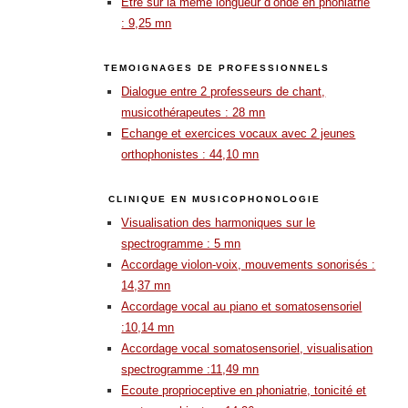
Etre sur la même longueur d’onde en phoniatrie
: 9,25 mn
TEMOIGNAGES DE PROFESSIONNELS
Dialogue entre 2 professeurs de chant,
musicothérapeutes : 28 mn
Echange et exercices vocaux avec 2 jeunes
orthophonistes : 44,10 mn
CLINIQUE EN MUSICOPHONOLOGIE
Visualisation des harmoniques sur le
spectrogramme : 5 mn
Accordage violon-voix, mouvements sonorisés :
14,37 mn
Accordage vocal au piano et somatosensoriel
:10,14 mn
Accordage vocal somatosensoriel, visualisation
spectrogramme :11,49 mn
Ecoute proprioceptive en phoniatrie, tonicité et