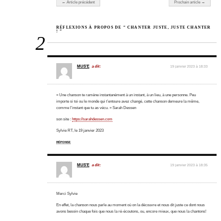
← Article précédent
Prochain article →
RÉFLEXIONS À PROPOS DE “ CHANTER JUSTE, JUSTE CHANTER
! ”
2
MUS'E
a dit:
19 janvier 2023 à 18:33
« Une chanson te ramène instantanément à un instant, à un lieu, à une personne. Peu
importe si toi ou le monde qui t’entoure avez changé, cette chanson demeure la même,
comme l’instant que tu as vécu. » Sarah Dessen
son site :
https://sarahdessen.com
Sylvie RT, le 19 janvier 2023
RÉPONSE
MUS'E
a dit:
19 janvier 2023 à 18:35
Merci Sylvie
En effet, la chanson nous parle au moment où on la découvre et nous dit juste ce dont nous
avons besoin chaque fois que nous la ré-écoutons, ou, encore mieux, que nous la chantons!