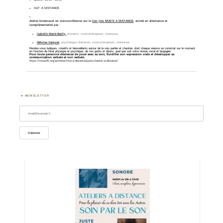
Où?
A DISTANCE
Atelier bimensuel
en visioconférence sur le
lien jitsi MUS’E A DISTANCE
, animé en alternance et
complémentarité
par
:
Isabelle Marié-Bailly
,
phoniatre, musicothérapeute, chanteuse
Héloïse Varquet
, psychologue clinicienne, musicothérapeute, chanteuse
Rendez-vous ludiques, créatifs et bienveillants autour de la voix parlée et chantée, dont chaque séance se construit sur le moment
en fonction de l’état physique et psychique, de vos goûts et désirs, quel que soit votre niveau vocal et langagier.
Pour toute personne désireuse de jouer avec sa voix, fluidifier son expression orale et développer sa
communication verbale et non verbale.
https://muse45.org/activites/mus-a-distance/juste-chanter-a-distance/
NEWSLETTER