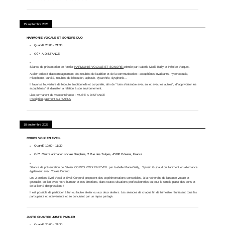
15 septembre 2026
HARMONIE VOCALE ET SONORE DUO
Quand?
20:00
-
21:30
Où?
A DISTANCE
Séance de présentation de l'atelier
HARMONIE VOCALE ET SONORE
animée par Isabelle Marié-Bailly et Héloïse Varquet.
Atelier collectif d’accompagnement des troubles de l’audition et de la communication : acouphènes invalidants, hyperacousie,
misophonie, surdité, troubles de l’élocution, aphasie, dysarthrie, dysphonie…
Il favorise l’ouverture de l’écoute émotionnelle et corporelle, afin de ” bien s’entendre avec soi et avec les autres”, d'”apprivoiser les
acouphènes” et d’ajuster la relation à son environnement.
Lien permanent de visioconférence :
MUS'E A DISTANCE
Inscription-paiement sur YAPLA
18 septembre 2026
CORPS VOIX EN EVEIL
Quand?
10:00
-
11:30
Où?
Centre animation sociale Dauphine, 2 Rue des Tulipes, 45100 Orléans, France
Séance de présentation de l'atelier
CORPS VOIX EN EVEIL
par Isabelle Marié-Bailly, Sylvain Guipaud qui l'animent en alternance
également avec Coralie Durand.
Les 2 ateliers Eveil Vocal et Eveil Corporel proposent des expérimentations sensorielles, à la recherche de l’aisance vocale et
gestuelle, en lien avec notre humeur et nos émotions, dans toutes situations professionnelles ou pour le simple plaisir des sons et
de la liberté d’expressions !
Il est possible de participer à l'un ou l'autre atelier ou aux deux ateliers. Les séances de chaque fin de trimestre réunissent tous les
participants et intervenants et se concluent par un repas partagé.
JUSTE CHANTER JUSTE PARLER
Quand?
20:00
-
21:30