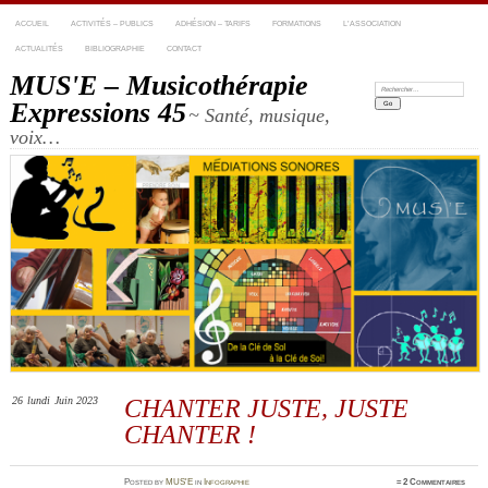
ACCUEIL
ACTIVITÉS – PUBLICS
ADHÉSION – TARIFS
FORMATIONS
L’ASSOCIATION
ACTUALITÉS
BIBLIOGRAPHIE
CONTACT
MUS'E – Musicothérapie
Recherche:
Expressions 45
~ Santé, musique,
voix…
26
lundi
Juin 2023
CHANTER JUSTE, JUSTE
CHANTER !
Posted
by
MUS'E
in
Infographie
≈
2 Commentaires