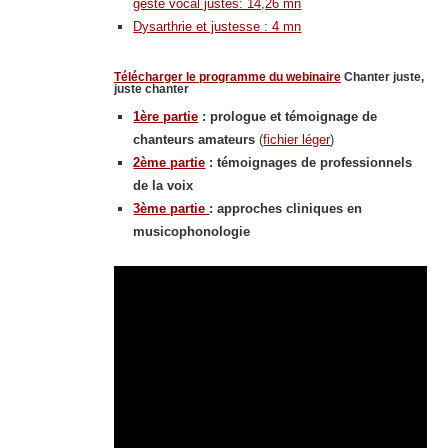
geste vocal justes: 14,26 mn
Dysarthrie et justesse : 4 mn
Télécharger le programme du webinaire
Chanter juste,
juste chanter
1ère partie
: prologue et témoignage de
chanteurs amateurs
(
fichier léger
)
2ème partie
: témoignages de professionnels
de la voix
3ème partie
: approches cliniques en
musicophonologie