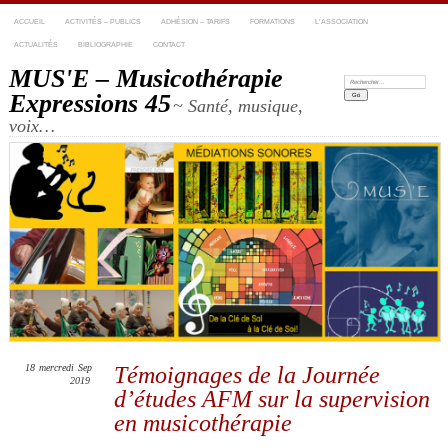
ACCUEIL
ACTIVITÉS – PUBLICS
ADHÉSION – TARIFS
FORMATIONS
L’ASSOCIATION
ACTUALITÉS
BIBLIOGRAPHIE
CONTACT
MUS'E – Musicothérapie
Recherche:
Expressions 45
~ Santé, musique,
voix…
18
mercredi
Sep
Témoignages de la Journée
2019
d’études AFM sur la supervision
en musicothérapie