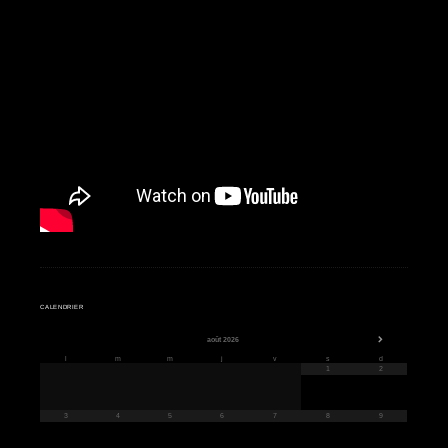
CALENDRIER
août
2026
l
m
m
j
v
s
d
1
2
3
4
5
6
7
8
9