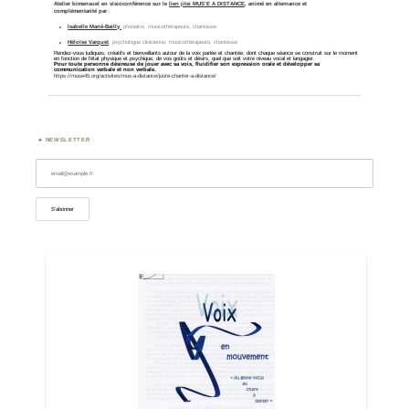
Atelier bimensuel
en visioconférence sur le
lien jitsi MUS’E A DISTANCE
, animé en alternance et
complémentarité
par
:
Isabelle Marié-Bailly
,
phoniatre, musicothérapeute, chanteuse
Héloïse Varquet
, psychologue clinicienne, musicothérapeute, chanteuse
Rendez-vous ludiques, créatifs et bienveillants autour de la voix parlée et chantée, dont chaque séance se construit sur le moment
en fonction de l’état physique et psychique, de vos goûts et désirs, quel que soit votre niveau vocal et langagier.
Pour toute personne désireuse de jouer avec sa voix, fluidifier son expression orale et développer sa
communication verbale et non verbale.
https://muse45.org/activites/mus-a-distance/juste-chanter-a-distance/
NEWSLETTER