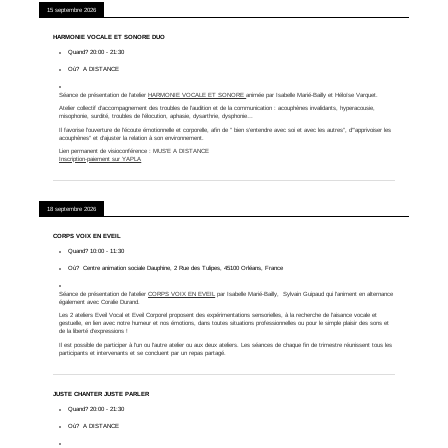
15 septembre 2026
HARMONIE VOCALE ET SONORE DUO
Quand?
20:00
-
21:30
Où?
A DISTANCE
Séance de présentation de l'atelier
HARMONIE VOCALE ET SONORE
animée par Isabelle Marié-Bailly et Héloïse Varquet.
Atelier collectif d’accompagnement des troubles de l’audition et de la communication : acouphènes invalidants, hyperacousie,
misophonie, surdité, troubles de l’élocution, aphasie, dysarthrie, dysphonie…
Il favorise l’ouverture de l’écoute émotionnelle et corporelle, afin de ” bien s’entendre avec soi et avec les autres”, d'”apprivoiser les
acouphènes” et d’ajuster la relation à son environnement.
Lien permanent de visioconférence :
MUS'E A DISTANCE
Inscription-paiement sur YAPLA
18 septembre 2026
CORPS VOIX EN EVEIL
Quand?
10:00
-
11:30
Où?
Centre animation sociale Dauphine, 2 Rue des Tulipes, 45100 Orléans, France
Séance de présentation de l'atelier
CORPS VOIX EN EVEIL
par Isabelle Marié-Bailly, Sylvain Guipaud qui l'animent en alternance
également avec Coralie Durand.
Les 2 ateliers Eveil Vocal et Eveil Corporel proposent des expérimentations sensorielles, à la recherche de l’aisance vocale et
gestuelle, en lien avec notre humeur et nos émotions, dans toutes situations professionnelles ou pour le simple plaisir des sons et
de la liberté d’expressions !
Il est possible de participer à l'un ou l'autre atelier ou aux deux ateliers. Les séances de chaque fin de trimestre réunissent tous les
participants et intervenants et se concluent par un repas partagé.
JUSTE CHANTER JUSTE PARLER
Quand?
20:00
-
21:30
Où?
A DISTANCE