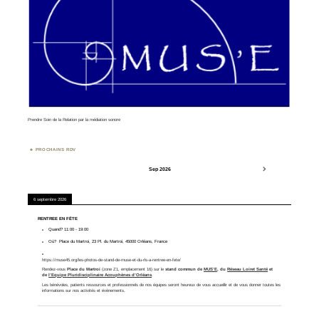
Prendre Soin de la Relation par la médiation sonore
PROCHAINS RDV
Sep 2026
6 septembre 2026
RENTREE EN FÊTE
Quand?
11:00
-
19:00
Où?
Place du Martroi, 23 Pl. du Martroi, 45000 Orléans, France
https://muse45.org/les-photos-de-stand-de-muse-et-du-rls-a-rentree-en-fete/
Rendez-vous
Place du Martroi
(zone Z1, emplacement 16) sur le
stand commun de
MUS’E
, du
Réseau Loiret Santé
et
de
l’Equipe Pluridisciplinaire Acouphènes d’Orléans
.
Les bénévoles, patients ressources et professionnels de nos équipes seront heureux de vous accueillir et de vous donner toutes les
informations sur nos activités et évènements.