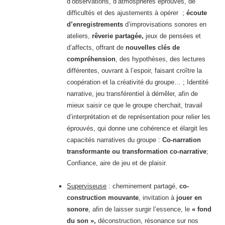
d’observations, d’atmosphères éprouvés, de
difficultés et des ajustements à opérer ;
écoute
d’enregistrements
d’improvisations sonores en
ateliers,
rêverie partagée,
jeux de pensées et
d’affects, offrant de
nouvelles clés de
compréhension
, des hypothèses, des lectures
différentes, ouvrant à l’espoir, faisant croître la
coopération et la créativité du groupe… ; Identité
narrative, jeu transférentiel à démêler, afin de
mieux saisir ce que le groupe cherchait, travail
d’interprétation et de représentation pour relier les
éprouvés, qui donne une cohérence et élargit les
capacités narratives du groupe :
Co-narration
transformante ou transformation co-narrative
;
Confiance, aire de jeu et de plaisir.
Superviseuse
: cheminement partagé,
co-
construction mouvante
, invitation à
jouer en
sonore
, afin de laisser surgir l’essence, le
« fond
du son »,
déconstruction, résonance sur nos