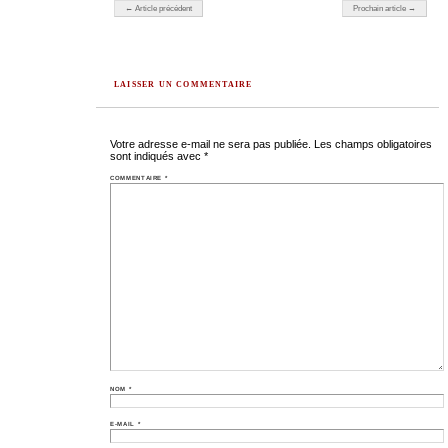
Navigation des articles
← Article précédent
Prochain article →
LAISSER UN COMMENTAIRE
Votre adresse e-mail ne sera pas publiée.
Les champs obligatoires
sont indiqués avec
*
COMMENTAIRE
*
NOM
*
E-MAIL
*