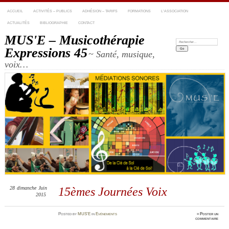
ACCUEIL
ACTIVITÉS – PUBLICS
ADHÉSION – TARIFS
FORMATIONS
L’ASSOCIATION
ACTUALITÉS
BIBLIOGRAPHIE
CONTACT
MUS'E – Musicothérapie
Recherche:
Expressions 45
~ Santé, musique,
voix…
28
dimanche
Juin
15èmes Journées Voix
2015
Posted
by
MUS'E
in
Evénements
≈
Poster un
commentaire