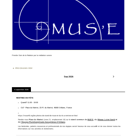
Prendre Soin de la Relation par la médiation sonore
PROCHAINS RDV
Sep 2026
6 septembre 2026
RENTREE EN FÊTE
Quand?
11:00
-
19:00
Où?
Place du Martroi, 23 Pl. du Martroi, 45000 Orléans, France
https://muse45.org/les-photos-de-stand-de-muse-et-du-rls-a-rentree-en-fete/
Rendez-vous
Place du Martroi
(zone Z1, emplacement 16) sur le
stand commun de
MUS’E
, du
Réseau Loiret Santé
et
de
l’Equipe Pluridisciplinaire Acouphènes d’Orléans
.
Les bénévoles, patients ressources et professionnels de nos équipes seront heureux de vous accueillir et de vous donner toutes les
informations sur nos activités et évènements.