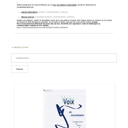
Atelier bimensuel
en visioconférence sur le
lien jitsi MUS’E A DISTANCE
, animé en alternance et
complémentarité
par
:
Isabelle Marié-Bailly
,
phoniatre, musicothérapeute, chanteuse
Héloïse Varquet
, psychologue clinicienne, musicothérapeute, chanteuse
Rendez-vous ludiques, créatifs et bienveillants autour de la voix parlée et chantée, dont chaque séance se construit sur le moment
en fonction de l’état physique et psychique, de vos goûts et désirs, quel que soit votre niveau vocal et langagier.
Pour toute personne désireuse de jouer avec sa voix, fluidifier son expression orale et développer sa
communication verbale et non verbale.
https://muse45.org/activites/mus-a-distance/juste-chanter-a-distance/
NEWSLETTER