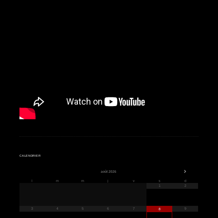
CALENDRIER
août
2026
l
m
m
j
v
s
d
1
2
3
4
5
6
7
9
8