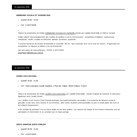
15 septembre 2026
HARMONIE VOCALE ET SONORE DUO
Quand?
20:00
-
21:30
Où?
A DISTANCE
Séance de présentation de l'atelier
HARMONIE VOCALE ET SONORE
animée par Isabelle Marié-Bailly et Héloïse Varquet.
Atelier collectif d’accompagnement des troubles de l’audition et de la communication : acouphènes invalidants, hyperacousie,
misophonie, surdité, troubles de l’élocution, aphasie, dysarthrie, dysphonie…
Il favorise l’ouverture de l’écoute émotionnelle et corporelle, afin de ” bien s’entendre avec soi et avec les autres”, d'”apprivoiser les
acouphènes” et d’ajuster la relation à son environnement.
Lien permanent de visioconférence :
MUS'E A DISTANCE
Inscription-paiement sur YAPLA
18 septembre 2026
CORPS VOIX EN EVEIL
Quand?
10:00
-
11:30
Où?
Centre animation sociale Dauphine, 2 Rue des Tulipes, 45100 Orléans, France
Séance de présentation de l'atelier
CORPS VOIX EN EVEIL
par Isabelle Marié-Bailly, Sylvain Guipaud qui l'animent en alternance
également avec Coralie Durand.
Les 2 ateliers Eveil Vocal et Eveil Corporel proposent des expérimentations sensorielles, à la recherche de l’aisance vocale et
gestuelle, en lien avec notre humeur et nos émotions, dans toutes situations professionnelles ou pour le simple plaisir des sons et
de la liberté d’expressions !
Il est possible de participer à l'un ou l'autre atelier ou aux deux ateliers. Les séances de chaque fin de trimestre réunissent tous les
participants et intervenants et se concluent par un repas partagé.
JUSTE CHANTER JUSTE PARLER
Quand?
20:00
-
21:30
Où?
A DISTANCE