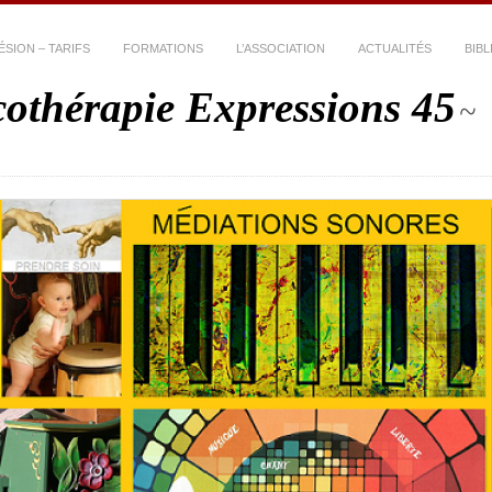
ÉSION – TARIFS
FORMATIONS
L’ASSOCIATION
ACTUALITÉS
BIB
thérapie Expressions 45
~