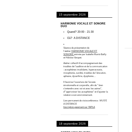
15 septembre 2026
HARMONIE VOCALE ET SONORE
DUO
Quand?
20:00
-
21:30
Où?
A DISTANCE
Séance de présentation de
l'atelier
HARMONIE VOCALE ET
SONORE
animée par Isabelle Marié-Bailly
et Héloïse Varquet.
Atelier collectif d’accompagnement des
troubles de l’audition et de la communication
: acouphènes invalidants, hyperacousie,
misophonie, surdité, troubles de l’élocution,
aphasie, dysarthrie, dysphonie…
Il favorise l’ouverture de l’écoute
émotionnelle et corporelle, afin de ” bien
s’entendre avec soi et avec les autres”,
d'”apprivoiser les acouphènes” et d’ajuster la
relation à son environnement.
Lien permanent de visioconférence :
MUS'E
A DISTANCE
Inscription-paiement sur YAPLA
18 septembre 2026