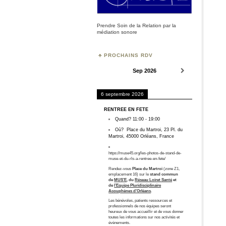
Prendre Soin de la Relation par la
médiation sonore
PROCHAINS RDV
Sep 2026
6 septembre 2026
RENTREE EN FÊTE
Quand?
11:00
-
19:00
Où?
Place du Martroi, 23 Pl. du
Martroi, 45000 Orléans, France
https://muse45.org/les-photos-de-stand-de-
muse-et-du-rls-a-rentree-en-fete/
Rendez-vous
Place du Martroi
(zone Z1,
emplacement 16) sur le
stand commun
de
MUS’E
, du
Réseau Loiret Santé
et
de
l’Equipe Pluridisciplinaire
Acouphènes d’Orléans
.
Les bénévoles, patients ressources et
professionnels de nos équipes seront
heureux de vous accueillir et de vous donner
toutes les informations sur nos activités et
évènements.