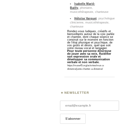
Isabelle Marié-
Bailly
,
phoniatre,
musicothérapeute, chanteuse
Héloïse Varquet
, psychologue
clinicienne, musicothérapeute,
chanteuse
Rendez-vous ludiques, créatifs et
bienveillants autour de la voix parlée
et chantée, dont chaque séance se
construit sur le moment en fonction
de l’état physique et psychique, de
vos goûts et désirs, quel que soit
votre niveau vocal et langagier.
Pour toute personne désireuse
de jouer avec sa voix, fluidifier
son expression orale et
développer sa communication
verbale et non verbale.
https://muse45.org/activites/mus-a-
distance/juste-chanter-a-distance/
NEWSLETTER