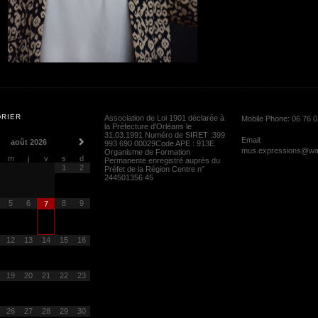
Impromptu 2025 "Voyages"
Isabelle chante
RIER
Association de Loi 1901 déclarée à
Mobile Phone:
06 76 0
la Préfecture d'Orléans le
31.03.1991 Numéro de SIRET :399
Email:
août
2026
993 690 00029Code APE : 913E
mus.expressions@wa
Organisme de Formation
m
j
v
s
d
Permanente enregistré auprès du
1
2
Préfet de la Région Centre n°
244501356 45
5
6
8
9
7
12
13
14
15
16
19
20
21
22
23
26
27
28
29
30