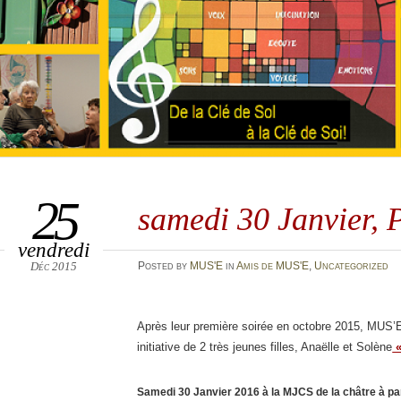
25
samedi 30 Janvier, P
vendredi
Déc 2015
Posted
by
MUS'E
in
Amis de MUS'E
,
Uncategorized
Après leur première soirée en octobre 2015, MUS’E a
initiative de 2 très jeunes filles, Anaëlle et Solène
«
Samedi 30 Janvier 2016 à la MJCS de la châtre à pa