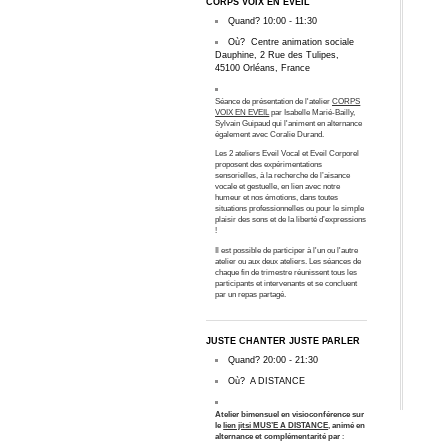
CORPS VOIX EN EVEIL
Quand?
10:00
-
11:30
Où?
Centre animation sociale
Dauphine, 2 Rue des Tulipes,
45100 Orléans, France
Séance de présentation de l'atelier
CORPS
VOIX EN EVEIL
par Isabelle Marié-Bailly,
Sylvain Guipaud qui l'animent en alternance
également avec Coralie Durand.
Les 2 ateliers Eveil Vocal et Eveil Corporel
proposent des expérimentations
sensorielles, à la recherche de l’aisance
vocale et gestuelle, en lien avec notre
humeur et nos émotions, dans toutes
situations professionnelles ou pour le simple
plaisir des sons et de la liberté d’expressions
!
Il est possible de participer à l'un ou l'autre
atelier ou aux deux ateliers. Les séances de
chaque fin de trimestre réunissent tous les
participants et intervenants et se concluent
par un repas partagé.
JUSTE CHANTER JUSTE PARLER
Quand?
20:00
-
21:30
Où?
A DISTANCE
Atelier bimensuel
en visioconférence sur
le
lien jitsi MUS’E A DISTANCE
, animé en
alternance et complémentarité
par
: