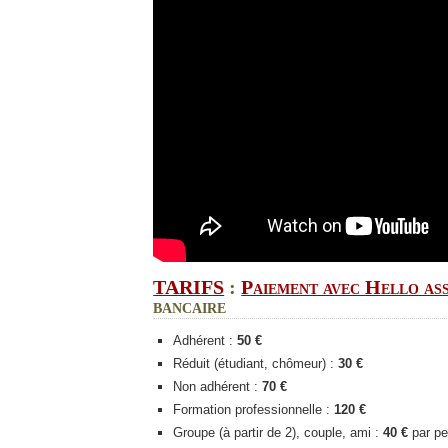
TARIFS
:
Paiement avec Hello as
bancaire
Adhérent :
50 €
Réduit (étudiant, chômeur) :
30 €
Non adhérent :
70 €
Formation professionnelle :
120 €
Groupe (à partir de 2), couple, ami :
40 €
par pe