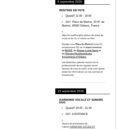
6 septembre 2026
RENTREE EN FÊTE
Quand?
11:00
-
19:00
Où?
Place du Martroi, 23 Pl. du
Martroi, 45000 Orléans, France
https://muse45.org/les-photos-de-stand-de-
muse-et-du-rls-a-rentree-en-fete/
Rendez-vous
Place du Martroi
(zone Z1,
emplacement 16) sur le
stand commun
de
MUS’E
, du
Réseau Loiret Santé
et
de
l’Equipe Pluridisciplinaire
Acouphènes d’Orléans
.
Les bénévoles, patients ressources et
professionnels de nos équipes seront
heureux de vous accueillir et de vous donner
toutes les informations sur nos activités et
évènements.
15 septembre 2026
HARMONIE VOCALE ET SONORE
DUO
Quand?
20:00
-
21:30
Où?
A DISTANCE
Séance de présentation de
l'atelier
HARMONIE VOCALE ET