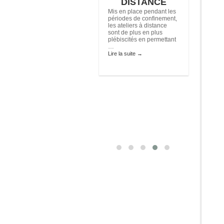
Octobre 2026
DISTANCE
sky, M
Stage Voix-
Mis en place pendant les
périodes de confinement,
Corps-
Le 8 juin 
les ateliers à distance
Mauricett
Communication :
sont de plus en plus
enchante
Axe, postures,
plébiscités en permettant
s’est étei
sensorialité et
…
ses amis 
Lire la suite
→
mouvements
…
Lire la sui
Professionnels ou
chanteurs amateurs,
venez nous retrouvez, au
centre ASELO
DAUPHINE, 2 rue des
tulipes à ORLEANS Un
samedi par …
Lire la suite
→