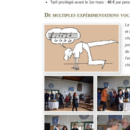
Tarif privilégié avant le 1er mars :
40 €
par pers
De multiples expérimentations voc
La 
et 
cha
jus
du
l’e
ch
the sea to
Rentrée
Samedi 3