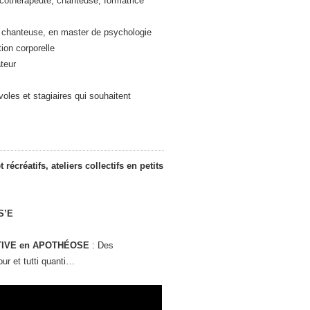
othérapeute, chanteuse, formatrice
, chanteuse, en master de psychologie
tion corporelle
teur
voles et stagiaires qui souhaitent
récréatifs, ateliers collectifs en petits
US’E
STIVE en APOTHÉOSE
: Des
ur et tutti quanti…