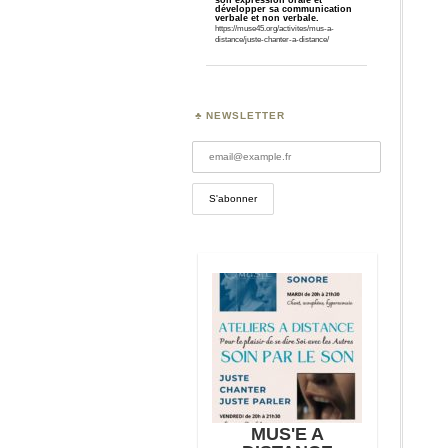
développer sa communication
verbale et non verbale.
https://muse45.org/activites/mus-a-
distance/juste-chanter-a-distance/
NEWSLETTER
Samedi 3
MUS'E A
Over 