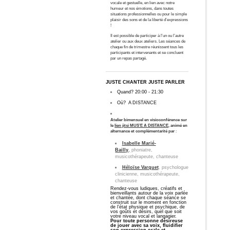
vocale et gestuelle, en lien avec notre
humeur et nos émotions, dans toutes
situations professionnelles ou pour le simple
plaisir des sons et de la liberté d’expressions
!
Il est possible de participer à l'un ou l'autre
atelier ou aux deux ateliers. Les séances de
chaque fin de trimestre réunissent tous les
participants et intervenants et se concluent
par un repas partagé.
JUSTE CHANTER JUSTE PARLER
Quand?
20:00
-
21:30
Où?
A DISTANCE
Atelier bimensuel
en visioconférence sur
le
lien jitsi MUS’E A DISTANCE
, animé en
alternance et complémentarité
par
:
Isabelle Marié-
Bailly
,
phoniatre,
musicothérapeute, chanteuse
Héloïse Varquet
, psychologue
clinicienne, musicothérapeute,
chanteuse
Rendez-vous ludiques, créatifs et
bienveillants autour de la voix parlée
et chantée, dont chaque séance se
construit sur le moment en fonction
de l’état physique et psychique, de
vos goûts et désirs, quel que soit
votre niveau vocal et langagier.
Pour toute personne désireuse
de jouer avec sa voix, fluidifier
son expression orale et