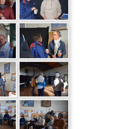
6,
voix
t !
RPS
ù
el de
teur,
t