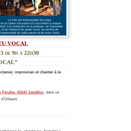
TU VOCAL
 de 9h à 22h30
VOCAL”
déclamer, improviser
et chanter à la
e Férolles 45640 Sandillon
, dans un
 d’Orléans