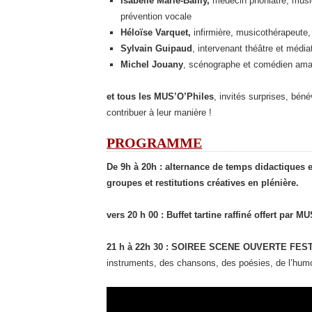
Isabelle Marié-Bailly,
médecin phoniatre, music
prévention vocale
Héloïse Varquet,
infirmière, musicothérapeute
Sylvain Guipaud
, intervenant théâtre et média
Michel Jouany
, scénographe et comédien ama
et tous les MUS’O’Philes
, invités surprises, béné
contribuer à leur manière !
PROGRAMME
De 9h à 20h : alternance de temps didactiques et 
groupes et restitutions créatives en plénière.
vers 20 h 00 : Buffet tartine raffiné offert par M
21 h à 22h 30 : SOIREE SCENE OUVERTE FE
instruments, des chansons, des poésies, de l’humo