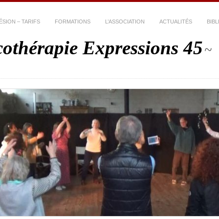
ÉSION – TARIFS
FORMATIONS
L’ASSOCIATION
ACTUALITÉS
BIB
thérapie Expressions 45
~