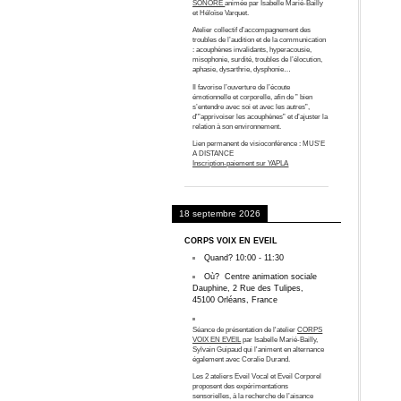
SONORE
animée par Isabelle Marié-Bailly
et Héloïse Varquet.
Atelier collectif d’accompagnement des
troubles de l’audition et de la communication
: acouphènes invalidants, hyperacousie,
misophonie, surdité, troubles de l’élocution,
aphasie, dysarthrie, dysphonie…
Il favorise l’ouverture de l’écoute
émotionnelle et corporelle, afin de ” bien
s’entendre avec soi et avec les autres”,
d'”apprivoiser les acouphènes” et d’ajuster la
relation à son environnement.
Lien permanent de visioconférence :
MUS'E
A DISTANCE
Inscription-paiement sur YAPLA
18 septembre 2026
CORPS VOIX EN EVEIL
Quand?
10:00
-
11:30
Où?
Centre animation sociale
Dauphine, 2 Rue des Tulipes,
45100 Orléans, France
Séance de présentation de l'atelier
CORPS
VOIX EN EVEIL
par Isabelle Marié-Bailly,
Sylvain Guipaud qui l'animent en alternance
également avec Coralie Durand.
Les 2 ateliers Eveil Vocal et Eveil Corporel
proposent des expérimentations
sensorielles, à la recherche de l’aisance