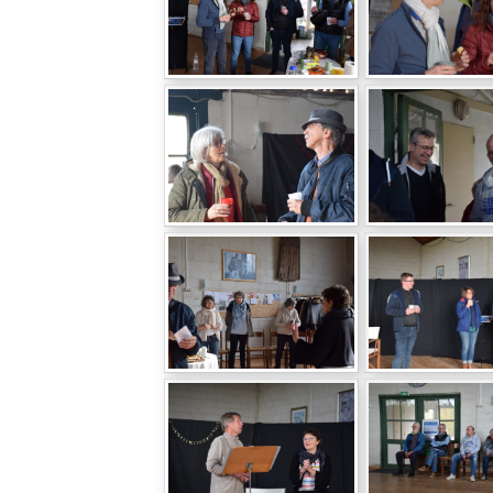
auricette is
MUS'icale saison
octobre 202
gone
2026-2027
mettez votre 
en mouvemen
2026, la voix de
Rendez-vous DIMANCHE
e, la muse
6 SEPTEMBRE 2026 à
1er stage VOIX CO
resse de MUS’E,
Rentrée en Fête
COMMUNICATION o
nte. Pour nous,
d’Orléans Place du
chacun, professionn
MUS’O’Philes,
Martroi (zone Z1,
la voix, chanteur ama
emplacement 16) sur le
ou simple curieux, es
stand …
te
→
invité un samedi …
Lire la suite
→
Lire la suite
→