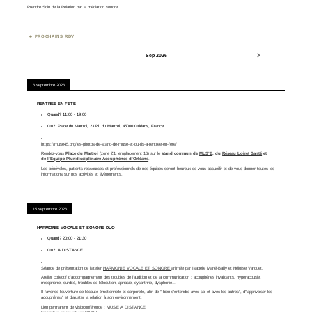
Prendre Soin de la Relation par la médiation sonore
PROCHAINS RDV
Sep 2026
6 septembre 2026
RENTREE EN FÊTE
Quand?
11:00
-
19:00
Où?
Place du Martroi, 23 Pl. du Martroi, 45000 Orléans, France
https://muse45.org/les-photos-de-stand-de-muse-et-du-rls-a-rentree-en-fete/
Rendez-vous
Place du Martroi
(zone Z1, emplacement 16) sur le
stand commun de
MUS’E
, du
Réseau Loiret Santé
et
de
l’Equipe Pluridisciplinaire Acouphènes d’Orléans
.
Les bénévoles, patients ressources et professionnels de nos équipes seront heureux de vous accueillir et de vous donner toutes les
informations sur nos activités et évènements.
15 septembre 2026
HARMONIE VOCALE ET SONORE DUO
Quand?
20:00
-
21:30
Où?
A DISTANCE
Séance de présentation de l'atelier
HARMONIE VOCALE ET SONORE
animée par Isabelle Marié-Bailly et Héloïse Varquet.
Atelier collectif d’accompagnement des troubles de l’audition et de la communication : acouphènes invalidants, hyperacousie,
misophonie, surdité, troubles de l’élocution, aphasie, dysarthrie, dysphonie…
Il favorise l’ouverture de l’écoute émotionnelle et corporelle, afin de ” bien s’entendre avec soi et avec les autres”, d'”apprivoiser les
acouphènes” et d’ajuster la relation à son environnement.
Lien permanent de visioconférence :
MUS'E A DISTANCE