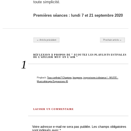
toute simplicité.
Premières séances :
lundi 7 et 21 septembre 2020
Navigation des articles
← Article précédent
Prochain article →
RÉFLEXION À PROPOS DE “ ECOUTEZ LES PLAYLISTS ESTIVALES
DE L’ATELIER MUS’ EN L’AIR ”
1
Pingback:
Tous confinés? Chantons, bougeons, improvisons à distance ! - MUS'E -
Musicothérapie Expressions 45
LAISSER UN COMMENTAIRE
Votre adresse e-mail ne sera pas publiée.
Les champs obligatoires
sont indiqués avec
*