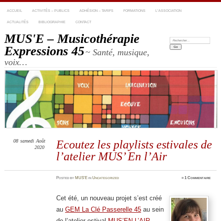
ACCUEIL
ACTIVITÉS – PUBLICS
ADHÉSION – TARIFS
FORMATIONS
L’ASSOCIATION
ACTUALITÉS
BIBLIOGRAPHIE
CONTACT
MUS'E – Musicothérapie
Recherche:
Expressions 45
~ Santé, musique,
voix…
08
samedi
Août
Ecoutez les playlists estivales de
2020
l’atelier MUS’ En l’Air
Posted
by
MUS'E
in
Uncategorized
≈
1 Commentaire
Cet été, un nouveau projet s’est créé
au
GEM La Clé Passerelle 45
au sein
de l’atelier estival
MUS’EN L’AIR
,