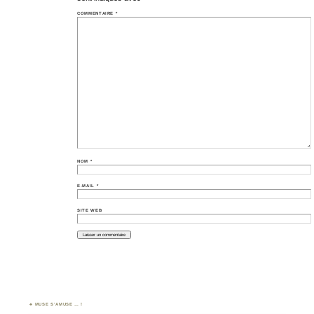
COMMENTAIRE
*
NOM
*
E-MAIL
*
SITE WEB
MUSE S’AMUSE … !