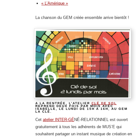
« L’Amérique »
La chanson du GEM créée ensemble arrive bientôt !
A LA RENTRÉE, L’ATELIER
CLÉ DE SOL
REPREND DEUX FOIS PAR MOIS AVEC
ISABELLE, LE LUNDI DE 15H À 16H, AU GEM
LA CLÉ.
Cet
atelier INTER-G
É
NÉ-RELATIONNEL est ouvert
gratuitement à tous les adhérents de MUS’E qui
souhaitent partager un instant musique de création en