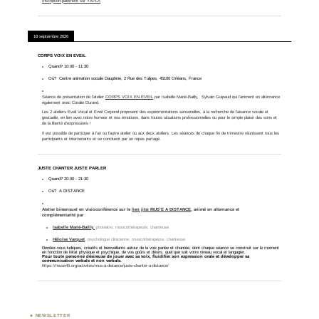
Inscription-paiement sur YAPLA
18 septembre 2026
CORPS VOIX EN EVEIL
Quand?
10:00
-
11:30
Où?
Centre animation sociale Dauphine, 2 Rue des Tulipes, 45100 Orléans, France
Séance de présentation de l'atelier
CORPS VOIX EN EVEIL
par Isabelle Marié-Bailly, Sylvain Guipaud qui l'animent en alternance
également avec Coralie Durand.
Les 2 ateliers Eveil Vocal et Eveil Corporel proposent des expérimentations sensorielles, à la recherche de l’aisance vocale et
gestuelle, en lien avec notre humeur et nos émotions, dans toutes situations professionnelles ou pour le simple plaisir des sons et
de la liberté d’expressions !
Il est possible de participer à l'un ou l'autre atelier ou aux deux ateliers. Les séances de chaque fin de trimestre réunissent tous les
participants et intervenants et se concluent par un repas partagé.
JUSTE CHANTER JUSTE PARLER
Quand?
20:00
-
21:30
Où?
A DISTANCE
Atelier bimensuel
en visioconférence sur le
lien jitsi MUS’E A DISTANCE
, animé en alternance et
complémentarité
par
:
Isabelle Marié-Bailly
,
phoniatre, musicothérapeute, chanteuse
Héloïse Varquet
, psychologue clinicienne, musicothérapeute, chanteuse
Rendez-vous ludiques, créatifs et bienveillants autour de la voix parlée et chantée, dont chaque séance se construit sur le moment
en fonction de l’état physique et psychique, de vos goûts et désirs, quel que soit votre niveau vocal et langagier.
Pour toute personne désireuse de jouer avec sa voix, fluidifier son expression orale et développer sa
communication verbale et non verbale.
https://muse45.org/activites/mus-a-distance/juste-chanter-a-distance/
NEWSLETTER